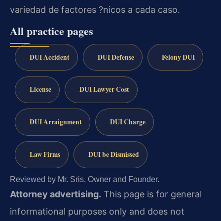
variedad de factores ?nicos a cada caso.
All practice pages
DUI Accident
DUI Defense
Felony DUI
License
DUI Lawyer Cost
DUI Arraignment
DUI Charge
Law Firms
DUI be Dismissed
Reviewed by Mr. Sris, Owner and Founder.
Attorney advertising.
This page is for general
informational purposes only and does not