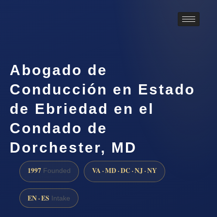
Abogado de
Conducción en Estado
de Ebriedad en el
Condado de
Dorchester, MD
1997
VA · MD · DC · NJ · NY
Founded
EN · ES
Intake