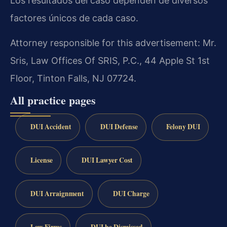
Los resultados del caso dependen de diversos
factores únicos de cada caso.
Attorney responsible for this advertisement: Mr.
Sris, Law Offices Of SRIS, P.C., 44 Apple St 1st
Floor, Tinton Falls, NJ 07724.
All practice pages
DUI Accident
DUI Defense
Felony DUI
License
DUI Lawyer Cost
DUI Arraignment
DUI Charge
Law Firms
DUI be Dismissed