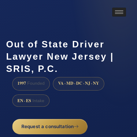
Out of State Driver
Lawyer New Jersey |
SRIS, P.C.
1997
VA · MD · DC · NJ · NY
Founded
EN · ES
Intake
Request a consultation