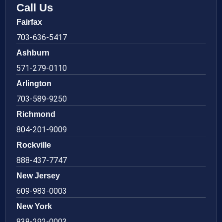
Call Us
Fairfax
703-636-5417
Ashburn
571-279-0110
Arlington
703-589-9250
Richmond
804-201-9009
Rockville
888-437-7747
New Jersey
609-983-0003
New York
838-292-0003