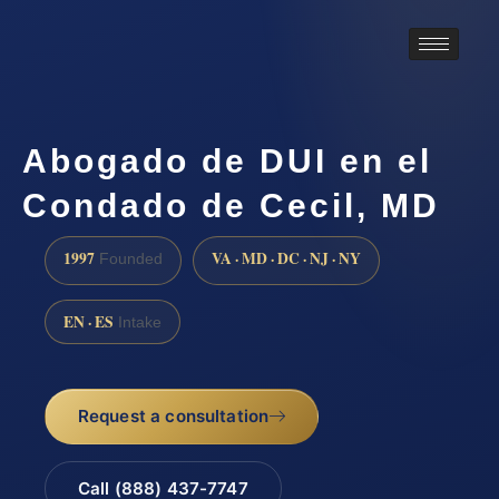
Abogado de DUI en el
Condado de Cecil, MD
1997
VA · MD · DC · NJ · NY
Founded
EN · ES
Intake
Request a consultation
Call (888) 437-7747