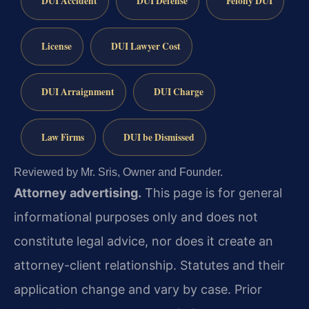
DUI Accident
DUI Defense
Felony DUI
License
DUI Lawyer Cost
DUI Arraignment
DUI Charge
Law Firms
DUI be Dismissed
Reviewed by Mr. Sris, Owner and Founder.
Attorney advertising.
This page is for general
informational purposes only and does not
constitute legal advice, nor does it create an
attorney-client relationship. Statutes and their
application change and vary by case. Prior