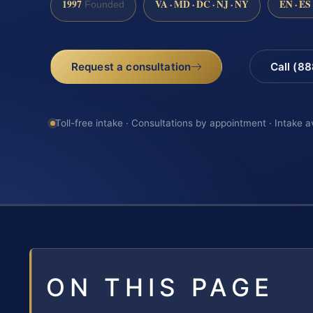
1997
VA · MD · DC · NJ · NY
EN · ES
Founded
Request a consultation
Call (8
Toll-free intake · Consultations by appointment · Intake a
ON THIS PAGE