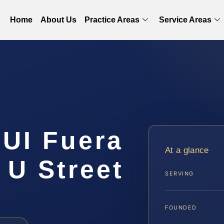
Home
About Us
Practice Areas
Service Areas
UI Fuera
At a glance
 U Street
SERVING
FOUNDED