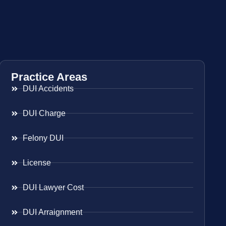
Practice Areas
DUI Accidents
DUI Charge
Felony DUI
License
DUI Lawyer Cost
DUI Arraignment