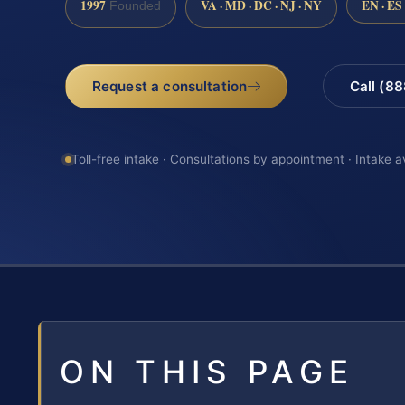
1997
VA · MD · DC · NJ · NY
EN · ES
Founded
Request a consultation
Call (8
Toll-free intake · Consultations by appointment · Intake a
ON THIS PAGE