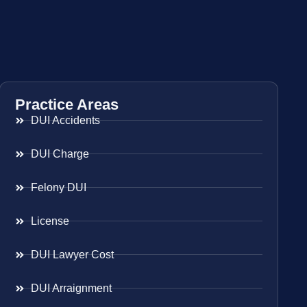
Practice Areas
DUI Accidents
DUI Charge
Felony DUI
License
DUI Lawyer Cost
DUI Arraignment