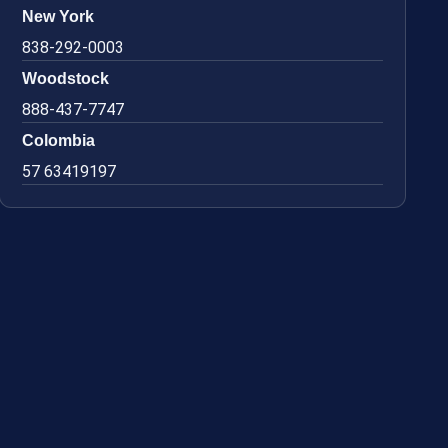
New York
838-292-0003
Woodstock
888-437-7747
Colombia
57 63419197