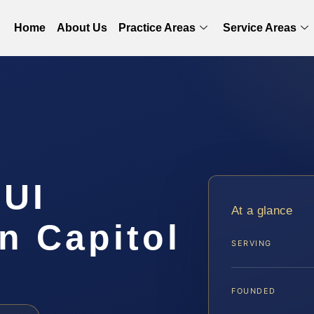
Home
About Us
Practice Areas
Service Areas
UI
At a glance
n Capitol
SERVING
FOUNDED