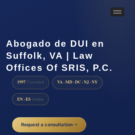
Abogado de DUI en
Suffolk, VA | Law
Offices Of SRIS, P.C.
1997
VA · MD · DC · NJ · NY
Founded
EN · ES
Intake
Request a consultation