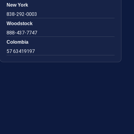
New York
838-292-0003
Woodstock
888-437-7747
Colombia
57 63419197