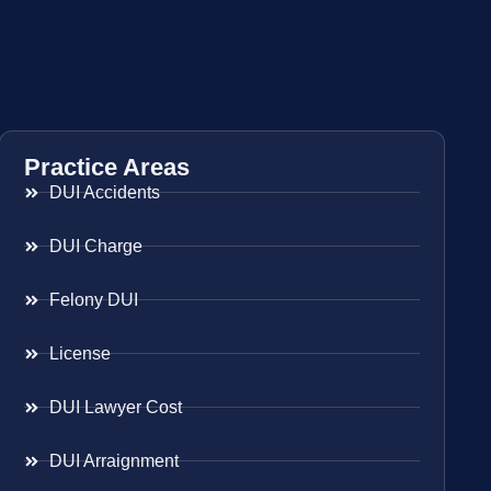
Practice Areas
DUI Accidents
DUI Charge
Felony DUI
License
DUI Lawyer Cost
DUI Arraignment