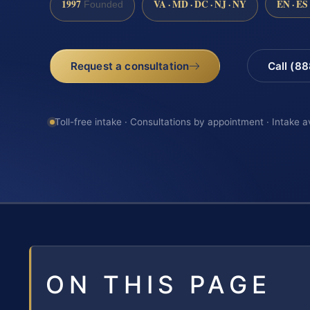
1997
VA · MD · DC · NJ · NY
EN · ES
Founded
Request a consultation
Call (8
Toll-free intake · Consultations by appointment · Intake a
ON THIS PAGE