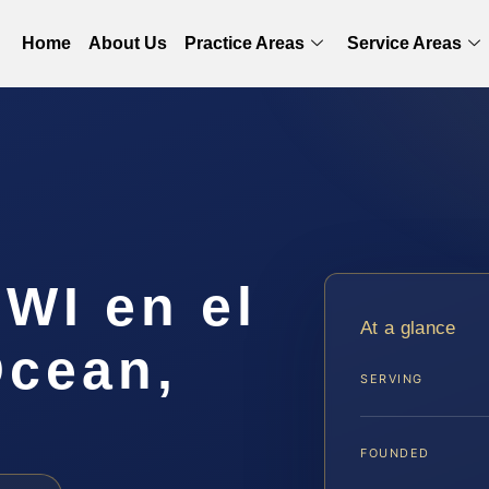
Home
About Us
Practice Areas
Service Areas
WI en el
At a glance
cean,
SERVING
FOUNDED