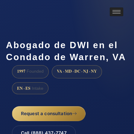
Abogado de DWI en el
Condado de Warren, VA
1997
VA · MD · DC · NJ · NY
Founded
EN · ES
Intake
Request a consultation
Call (888) 437-7747