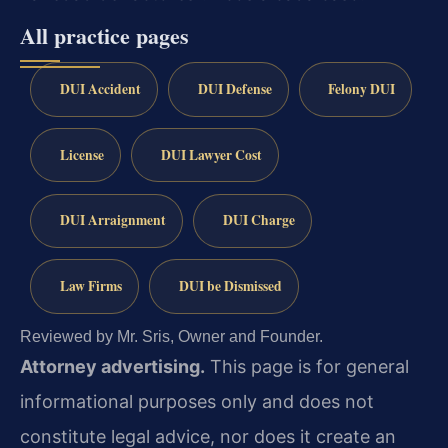
All practice pages
DUI Accident
DUI Defense
Felony DUI
License
DUI Lawyer Cost
DUI Arraignment
DUI Charge
Law Firms
DUI be Dismissed
Reviewed by Mr. Sris, Owner and Founder.
Attorney advertising.
This page is for general
informational purposes only and does not
constitute legal advice, nor does it create an