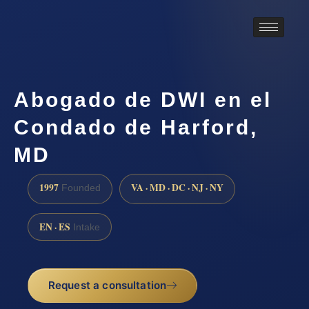
Abogado de DWI en el
Condado de Harford,
MD
1997
VA · MD · DC · NJ · NY
Founded
EN · ES
Intake
Request a consultation