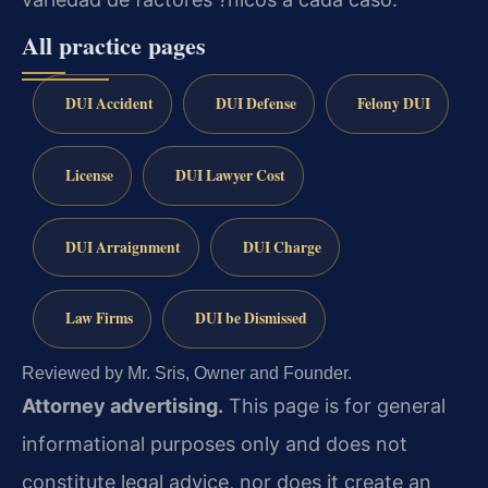
All practice pages
DUI Accident
DUI Defense
Felony DUI
License
DUI Lawyer Cost
DUI Arraignment
DUI Charge
Law Firms
DUI be Dismissed
Reviewed by Mr. Sris, Owner and Founder.
Attorney advertising.
This page is for general
informational purposes only and does not
constitute legal advice, nor does it create an