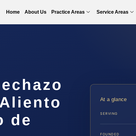
Home
About Us
Practice Areas
Service Areas
Rechazo
Aliento
At a glance
o de
SERVING
FOUNDED