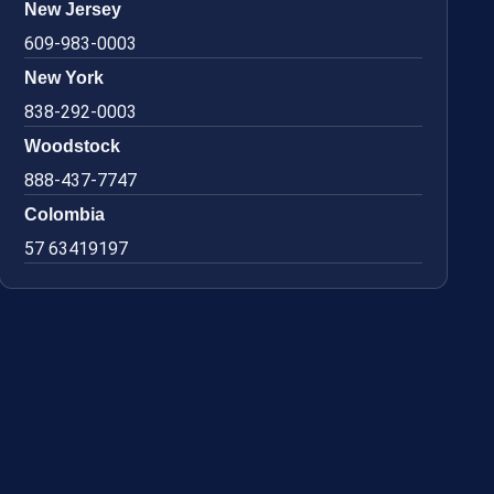
New Jersey
609-983-0003
New York
838-292-0003
Woodstock
888-437-7747
Colombia
57 63419197