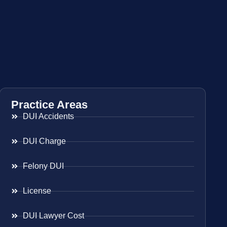
Practice Areas
DUI Accidents
DUI Charge
Felony DUI
License
DUI Lawyer Cost