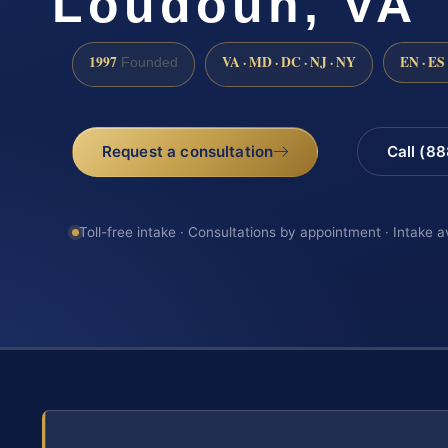
Loudoun, VA
1997
VA · MD · DC · NJ · NY
EN · ES
Founded
Request a consultation
Call (8
Toll-free intake · Consultations by appointment · Intake a