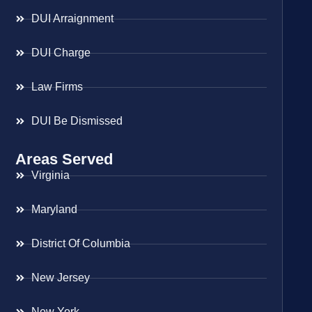
DUI Arraignment
DUI Charge
Law Firms
DUI Be Dismissed
Areas Served
Virginia
Maryland
District Of Columbia
New Jersey
New York