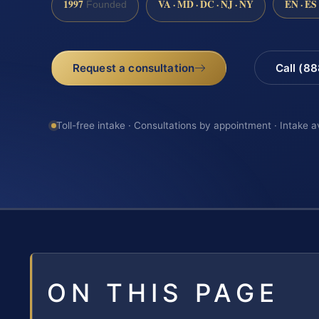
1997
VA · MD · DC · NJ · NY
EN · ES
Founded
Request a consultation
Call (8
Toll-free intake · Consultations by appointment · Intake a
ON THIS PAGE