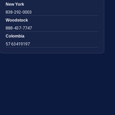
New York
838-292-0003
Woodstock
888-437-7747
Colombia
57 63419197