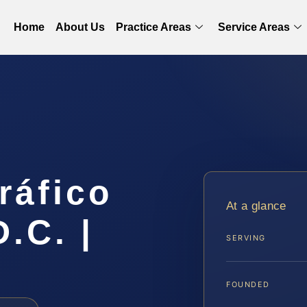
Home
About Us
Practice Areas
Service Areas
ráfico
At a glance
.C. |
SERVING
FOUNDED