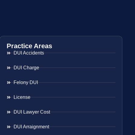
Practice Areas
DUI Accidents
DUI Charge
Felony DUI
License
DUI Lawyer Cost
DUI Arraignment